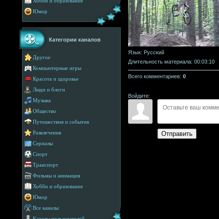
Хобби и образование
Юмор
Категории каналов
Язык
: Русский
Другое
Длительность материала
: 00:03:10
Компьютерные игры
Всего комментариев
:
0
Красота и здоровье
Люди и блоги
Войдите:
Музыка
Общество
Путешествия и события
Отправить
Развлечения
Сериалы
Спорт
Транспорт
Фильмы и анимация
Хобби и образование
Юмор
Все каналы
Каналы пользователей