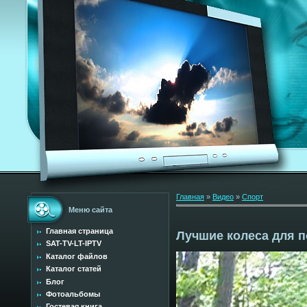
Главная
»
Видео
»
Спорт
Меню сайта
Главная страница
Лучшие колеса для п
SAT-TV-LT-IPTV
Каталог файлов
Каталог статей
Блог
Фотоальбомы
Гостевая книга