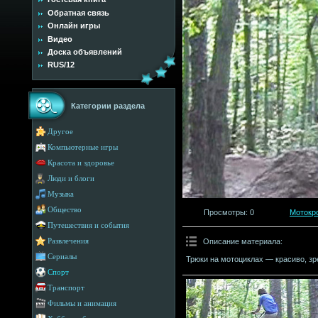
Обратная связь
Онлайн игры
Видео
Доска объявлений
RUS/12
Категории раздела
Другое
Компьютерные игры
Красота и здоровье
Люди и блоги
Музыка
Общество
Просмотры
: 0
Мотокр
Путешествия и события
Описание материала
:
Развлечения
Сериалы
Трюки на мотоциклах — красиво, зр
Спорт
Транспорт
Фильмы и анимация