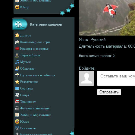
Хобби и образование
Юмор
Категории каналов
Другое
Язык
: Русский
Компьютерные игры
Длительность материала
: 00:
Красота и здоровье
Люди и блоги
Всего комментариев
:
0
Музыка
Войдите:
Общество
Путешествия и события
Развлечения
Сериалы
Отправить
Спорт
Транспорт
Фильмы и анимация
Хобби и образование
Юмор
Все каналы
Каналы пользователей