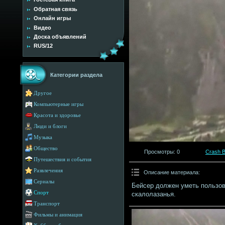
Обратная связь
Онлайн игры
Видео
Доска объявлений
RUS/12
Категории раздела
Другое
Компьютерные игры
Красота и здоровье
Люди и блоги
Музыка
Общество
Просмотры
: 0
Crash 
Путешествия и события
Развлечения
Описание материала
:
Сериалы
Бейсер должен уметь пользо
Спорт
скалолазанья.
Транспорт
Фильмы и анимация