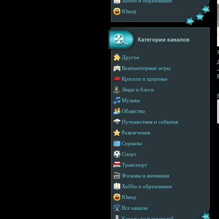
Хобби и образование
Юмор
Категории каналов
Другое
Компьютерные игры
Красота и здоровье
Люди и блоги
Музыка
Общество
Путешествия и события
Развлечения
Сериалы
Спорт
Транспорт
Фильмы и анимация
Хобби и образование
Юмор
Все каналы
Каналы пользователей