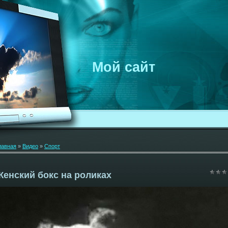
Мой сайт
лавная
»
Видео
»
Спорт
Женский бокс на роликах