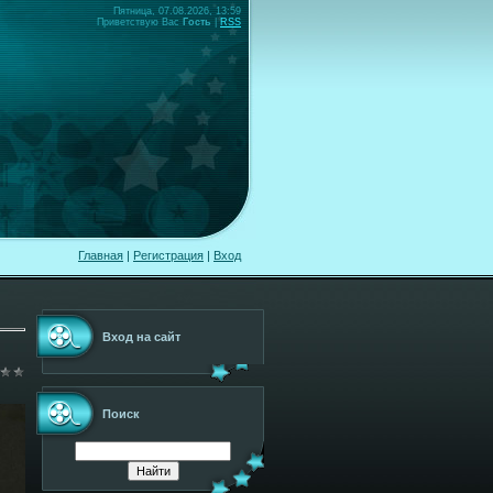
Пятница, 07.08.2026, 13:59
Приветствую Вас
Гость
|
RSS
Главная
|
Регистрация
|
Вход
Вход на сайт
Поиск