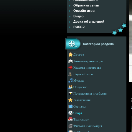
Обратная связь
Онлайн игры
Видео
Доска объявлений
RUS/12
Категории раздела
Другое
Компьютерные игры
Красота и здоровье
Люди и блоги
Музыка
Общество
Путешествия и события
Развлечения
Сериалы
Спорт
Транспорт
Фильмы и анимация