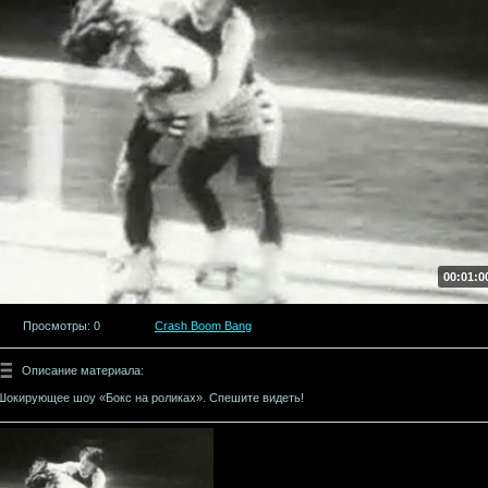
00:01:0
Просмотры
: 0
Crash Boom Bang
Описание материала
:
Шокирующее шоу «Бокс на роликах». Спешите видеть!