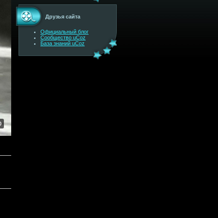
Друзья сайта
Официальный блог
Сообщество uCoz
База знаний uCoz
0