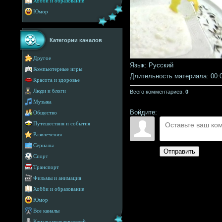
Хобби и образование
Юмор
Категории каналов
Другое
Язык
: Русский
Компьютерные игры
Длительность материала
: 00:
Красота и здоровье
Люди и блоги
Всего комментариев
:
0
Музыка
Войдите:
Общество
Путешествия и события
Развлечения
Сериалы
Отправить
Спорт
Транспорт
Фильмы и анимация
Хобби и образование
Юмор
Все каналы
Каналы пользователей