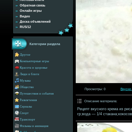
Обратная связь
Онлайн игры
Видео
Доска объявлений
RUS/12
Категории раздела
Другое
Компьютерные игры
Красота и здоровье
Люди и блоги
Музыка
Общество
Просмотры
: 0
Вкусно
Путешествия и события
Развлечения
Описание материала
:
Сериалы
Рецепт вкусного крема из рис
Спорт
гр;вода — 1/4 стакана;кокосо
Транспорт
Фильмы и анимация