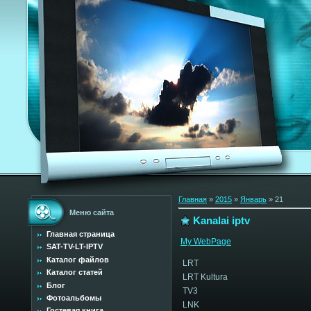
Главная
»
2015
»
Январь
»
21
Меню сайта
Kanalai iptv
Главная страница
My WebPage
SAT-TV-LT-IPTV
Каталог файлов
LRT
Каталог статей
LRT Kultura
Блог
TV3
Фотоальбомы
LNK
Гостевая книга