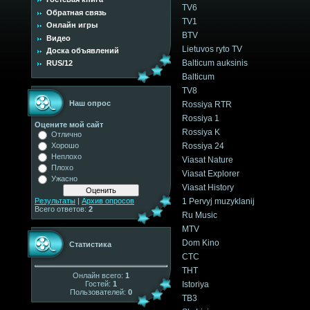
TV6
Обратная связь
TV1
Онлайн игры
BTV
Видео
Lietuvos ryto TV
Доска объявлений
Balticum auksinis
RUS/12
Balticum
TV8
Наш опрос
Rossiya RTR
Rossiya 1
Оцените мой сайт
Rossiya K
Отлично
Rossiya 24
Хорошо
Неплохо
Viasat Nature
Плохо
Viasat Explorer
Ужасно
Viasat History
1 Pervyj muzyklanij
Результаты
|
Архив опросов
Всего ответов:
2
Ru Music
MTV
Dom Kino
Статистика
CTC
THT
Онлайн всего:
1
Гостей:
1
Istoriya
Пользователей:
0
TB3