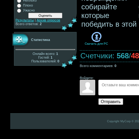
Неплохо
собирайте б
Плохо
Ужасно
которые по
Результаты
|
Архив опросов
победить в этой
Всего ответов:
2
Статистика
Скачать для
PC
Счетчики
:
568
/
48
Онлайн всего:
1
Гостей:
1
Пользователей:
0
Всего комментариев
:
0
Войдите:
Отправить
Copyright MyCorp © 20