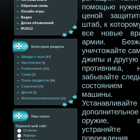
помощью нужн
Обратная связь
Онлайн игры
ценой защити
Видео
штаб, к котором
Доска объявлений
RUS/12
все новые вр
армии. Безжа
Категории раздела
уничтожайте сам
Аркады и экшн
джипы и другую 
[67]
Настольные
[5]
противника,
Головоломки
[115]
Слова
забывайте следи
[2]
Поиск предметов
[68]
состоянием
Стратегии
[15]
машины.
Другие
[4]
Многопользовательские
[21]
Устанавливайте
дополнительное
Наш опрос
оружие, во
Оцените мой сайт
устраняйте
Отлично
Хорошо
поврежде