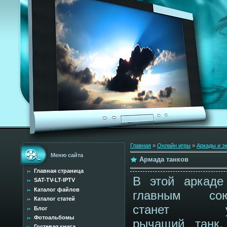
Главная
»
Онлайн игры
»
Аркады и э
Меню сайта
Армада танков
Главная страница
В этой аркад
SAT-TV-LT-IPTV
Каталог файлов
главным сою
Каталог статей
станет ут
Блог
Фотоальбомы
рычащий танк
Гостевая книга