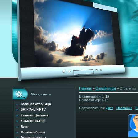
Главная
»
Онлайн игры
» Стратегии
Меню сайта
В категории игр
:
15
Показано игр
:
1-15
Главная страница
Сортировать по
:
Дате
·
Названию
·
Р
SAT-TV-LT-IPTV
Каталог файлов
Каталог статей
Блог
Фотоальбомы
Гостевая книга