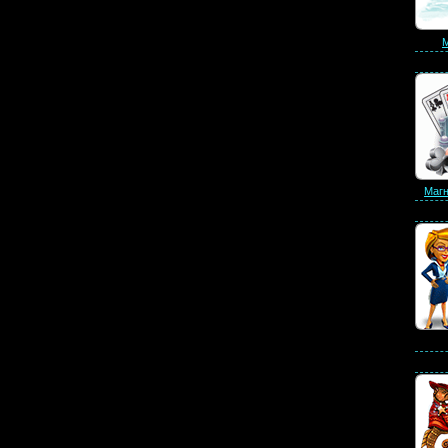
М
Магн