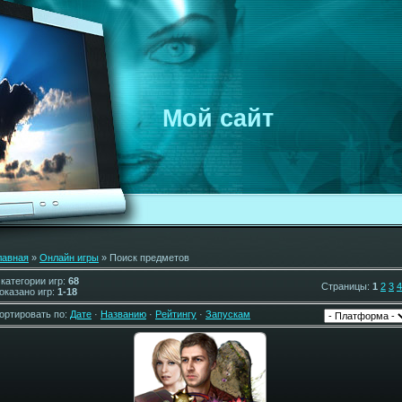
Мой сайт
лавная
»
Онлайн игры
» Поиск предметов
 категории игр
:
68
Страницы
:
1
2
3
4
оказано игр
:
1-18
ортировать по
:
Дате
·
Названию
·
Рейтингу
·
Запускам