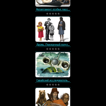
Департамент особых расс...
Дрожь. Призрачный попут...
Гавайский исследователь...