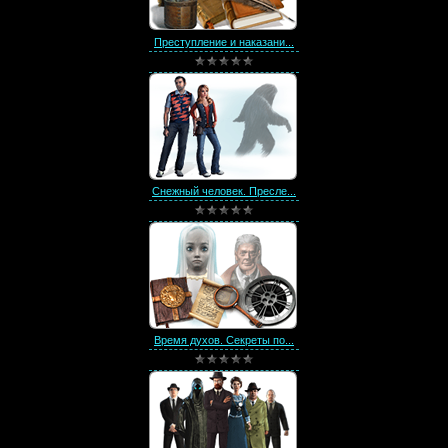
Преступление и наказани...
Снежный человек. Пресле...
Время духов. Секреты по...