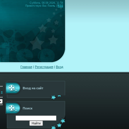
Суббота, 08.08.2026, 11:58
Приветствую Вас
Гость
|
RSS
Главная
|
Регистрация
|
Вход
Вход на сайт
»
Поиск