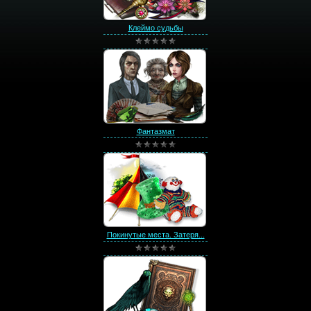
Клеймо судьбы
Фантазмат
Покинутые места. Затеря...