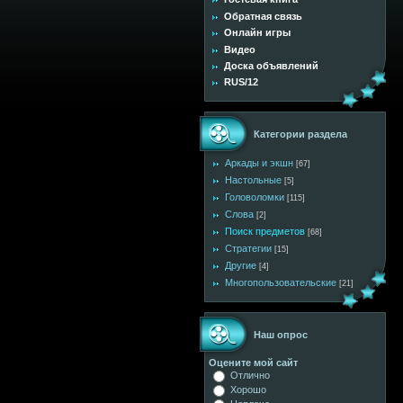
Обратная связь
Онлайн игры
Видео
Доска объявлений
RUS/12
Категории раздела
Аркады и экшн
[67]
Настольные
[5]
Головоломки
[115]
Слова
[2]
Поиск предметов
[68]
Стратегии
[15]
Другие
[4]
Многопользовательские
[21]
Наш опрос
Оцените мой сайт
Отлично
Хорошо