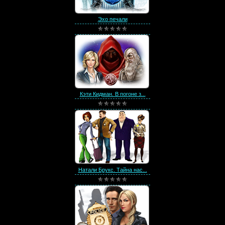
Эхо печали
Кэти Кидман. В погоне з...
Натали Брукс. Тайна нас...