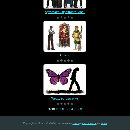
Артефакты прошлого. Заг...
Глупец
Город, которого нет
1-18
19-36
37-54
55-68
Copyright MyCorp © 2026
|
Бесплатный
конструктор сайтов
—
uCoz