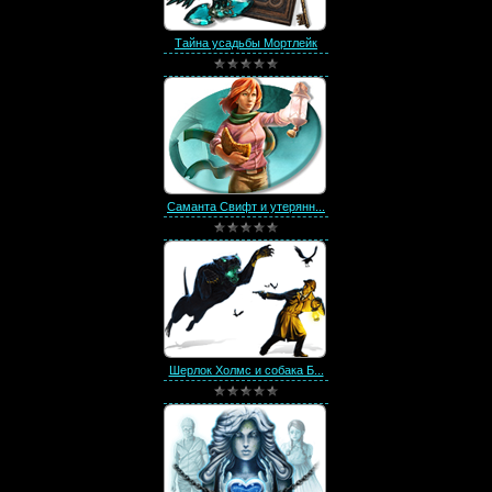
Тайна усадьбы Мортлейк
Саманта Свифт и утерянн...
Шерлок Холмс и собака Б...