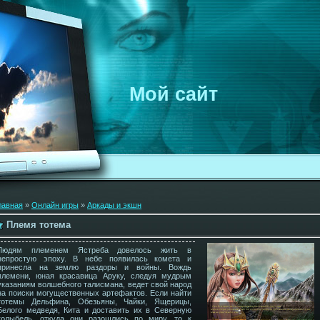
Мой сайт
лавная
»
Онлайн игры
»
Аркады и экшн
Племя тотема
Людям племенем Ястреба довелось жить в
непростую эпоху. В небе появилась комета и
принесла на землю раздоры и войны. Вождь
племени, юная красавица Аруку, следуя мудрым
указаниям волшебного талисмана, ведет свой народ
на поиски могущественных артефактов. Если найти
тотемы Дельфина, Обезьяны, Чайки, Ящерицы,
Белого медведя, Кита и доставить их в Северную
колыбель, откуда они разошлись по миру, то к