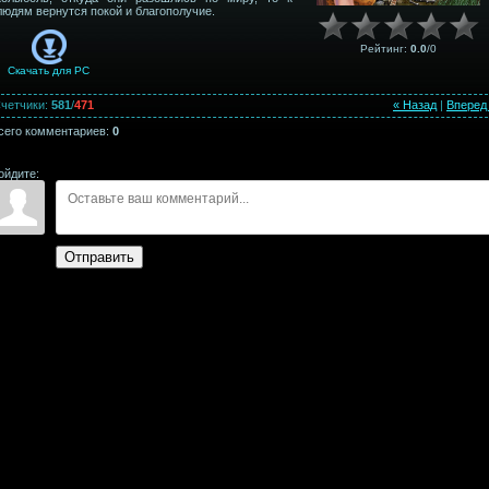
людям вернутся покой и благополучие.
Рейтинг
:
0.0
/
0
Скачать для
PC
четчики
:
581
/
471
« Назад
|
Вперед
сего комментариев
:
0
ойдите:
Отправить