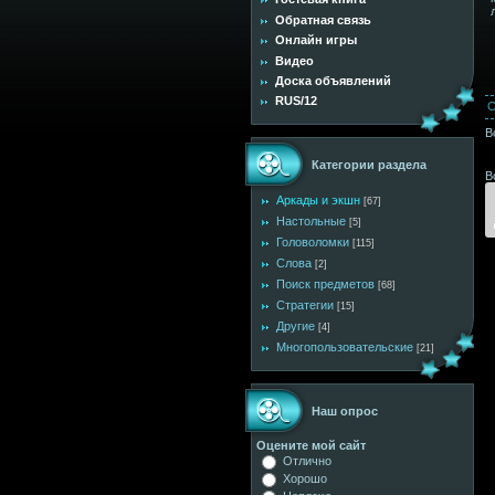
Обратная связь
Онлайн игры
Видео
Доска объявлений
RUS/12
С
В
Категории раздела
В
Аркады и экшн
[67]
Настольные
[5]
Головоломки
[115]
Слова
[2]
Поиск предметов
[68]
Стратегии
[15]
Другие
[4]
Многопользовательские
[21]
Наш опрос
Оцените мой сайт
Отлично
Хорошо