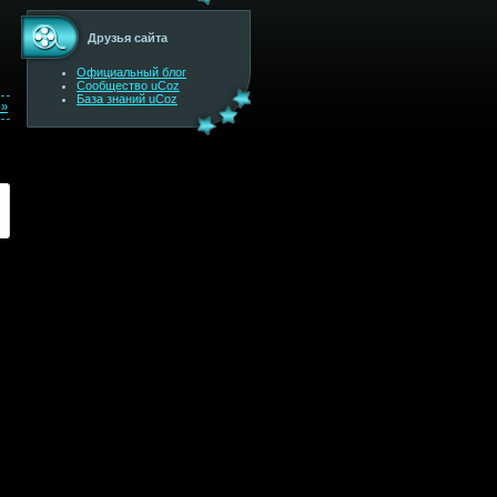
Друзья сайта
Официальный блог
Сообщество uCoz
База знаний uCoz
 »