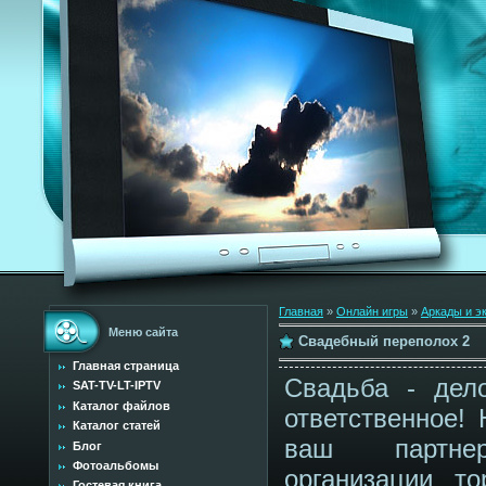
Главная
»
Онлайн игры
»
Аркады и э
Меню сайта
Свадебный переполох 2
Главная страница
Свадьба - дел
SAT-TV-LT-IPTV
Каталог файлов
ответственное! 
Каталог статей
ваш партн
Блог
Фотоальбомы
организации то
Гостевая книга