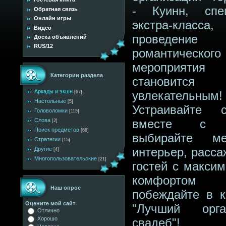
- Куинн, спе
Обратная связь
Онлайн игры
экстра-клас
Видео
проведение
Доска объявлений
RUS/12
романтического
мероприятия
Категории раздела
становится
Аркады и экшн
увлекательным!
[67]
Настольные
[5]
Устраивайте 
Головоломки
[115]
Слова
вместе с К
[2]
Поиск предметов
[68]
выбирайте 
Стратегии
[15]
интерьер, расса
Другие
[4]
Многопользовательские
[21]
гостей с макси
комфорт
Наш опрос
побеждайте в к
Оцените мой сайт
"Лучший орга
Отлично
Хорошо
свадеб"!