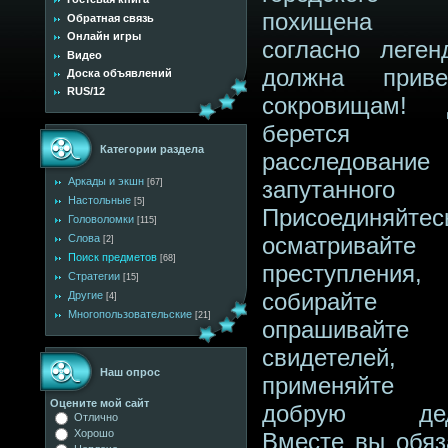
похищена к
Обратная связь
Онлайн игры
согласно леген
Видео
должна прив
Доска объявлений
RUS/12
сокровищам! 
беретс
Категории раздела
расследовани
Аркады и экшн
запутанного
[67]
Настольные
[5]
Присоединяйтес
Головоломки
[115]
Слова
осматривайте
[2]
Поиск предметов
[68]
преступления,
Стратегии
[15]
собирайте 
Другие
[4]
Многопользовательские
[21]
опрашивайте
свидетелей,
Наш опрос
применяйте 
Оцените мой сайт
добрую дед
Отлично
Хорошо
Вместе вы обяз