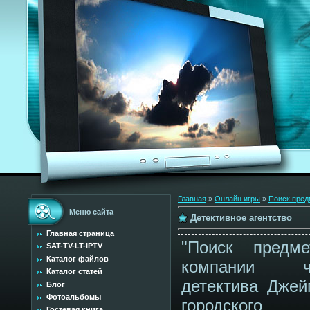
Главная
»
Онлайн игры
»
Поиск пред
Меню сайта
Детективное агентство
Главная страница
"Поиск предм
SAT-TV-LT-IPTV
Каталог файлов
компании ча
Каталог статей
детектива Джей
Блог
Фотоальбомы
городского
Гостевая книга