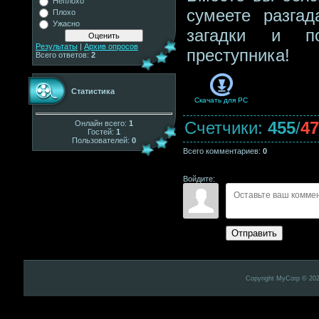
Неплохо
сумеете разгад
Плохо
Ужасно
загадки и по
Результаты
|
Архив опросов
преступника!
Всего ответов:
2
Статистика
Скачать для
PC
Счетчики
:
455
/
47
Онлайн всего:
1
Гостей:
1
Пользователей:
0
Всего комментариев
:
0
Войдите:
Отправить
Copyright MyCorp © 20