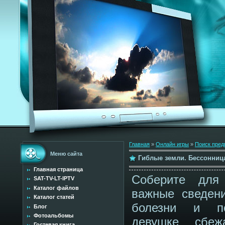
Главная
»
Онлайн игры
»
Поиск пред
Меню сайта
Гиблые земли. Бессонниц
Главная страница
Соберите для
SAT-TV-LT-IPTV
Каталог файлов
важные сведен
Каталог статей
болезни и по
Блог
Фотоальбомы
девушке сбеж
Гостевая книга