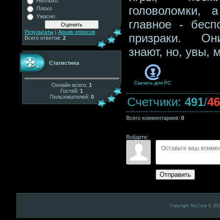
Неплохо
головоломки, 
Плохо
Ужасно
главное - бесп
Результаты
|
Архив опросов
призраки. О
Всего ответов:
2
знают, но, увы, м
Статистика
Скачать для
PC
Онлайн всего:
1
Гостей:
1
Пользователей:
0
Счетчики
:
491
/
46
Всего комментариев
:
0
Войдите:
Отправить
Copyright MyCorp © 20