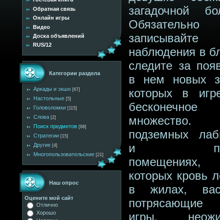
загадочной бо
Обратная связь
Онлайн игры
Обязательно
Видео
записывайт
Доска объявлений
RUS/12
наблюдения в бл
следите за поя
Категории раздела
в нем новых з
Аркады и экшн
которых в игр
[67]
Настольные
[5]
бесконечное
Головоломки
[115]
Слова
множеств
[2]
Поиск предметов
[68]
подземных лаб
Стратегии
[15]
и пыль
Другие
[4]
Многопользовательские
[21]
помещения
которых кровь л
Наш опрос
в жилах, ва
Оцените мой сайт
потрясающие
Отлично
Хорошо
игры, неожи