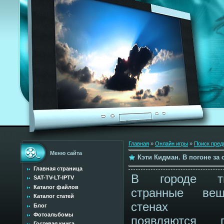
Главная
»
Онлайн игры
»
Поиск пред
Меню сайта
Кэти Кидман. В погоне за 
Главная страница
В городе тв
SAT-TV-LT-IPTV
Каталог файлов
странные ве
Каталог статей
стенах д
Блог
Фотоальбомы
появляются г
Гостевая книга