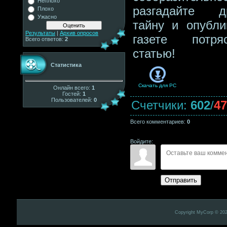
Неплохо
разгадайте д
Плохо
Ужасно
тайну и опубли
Результаты
|
Архив опросов
газете потря
Всего ответов:
2
статью!
Статистика
Скачать для
PC
Онлайн всего:
1
Гостей:
1
Пользователей:
0
Счетчики
:
602
/
47
Всего комментариев
:
0
Войдите:
Отправить
Copyright MyCorp © 20