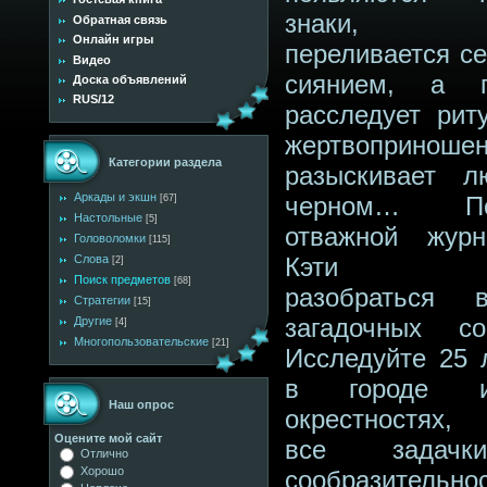
знаки, 
Обратная связь
Онлайн игры
переливается с
Видео
сиянием, а п
Доска объявлений
RUS/12
расследует рит
жертвопринош
Категории раздела
разыскивает 
Аркады и экшн
черном… По
[67]
Настольные
[5]
отважной журн
Головоломки
[115]
Слова
Кэти Ки
[2]
Поиск предметов
[68]
разобраться 
Стратегии
[15]
загадочных со
Другие
[4]
Многопользовательские
[21]
Исследуйте 25 
в городе 
Наш опрос
окрестностях,
Оцените мой сайт
все задач
Отлично
Хорошо
сообразительнос