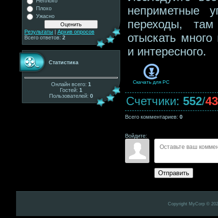
Неплохо
неприметные у
Плохо
Ужасно
переходы, та
Результаты
|
Архив опросов
отыскать много 
Всего ответов:
2
и интересного.
Статистика
Скачать для
PC
Онлайн всего:
1
Гостей:
1
Пользователей:
0
Счетчики
:
552
/
43
Всего комментариев
:
0
Войдите:
Отправить
Copyright MyCorp © 20