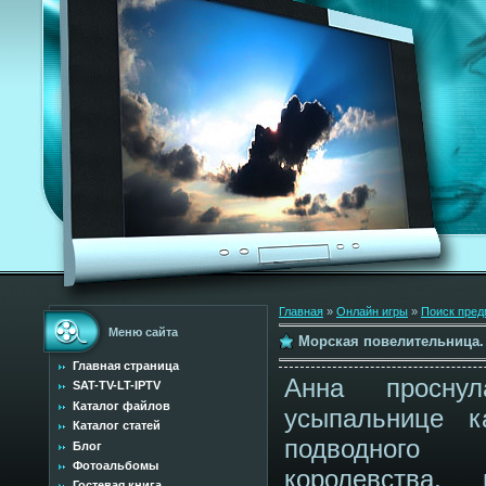
Главная
»
Онлайн игры
»
Поиск пред
Меню сайта
Морская повелительница.
Главная страница
Анна просну
SAT-TV-LT-IPTV
Каталог файлов
усыпальнице ка
Каталог статей
подводного
Блог
Фотоальбомы
королевства,
Гостевая книга