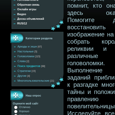
помнит, кто он
Обратная связь
Онлайн игры
здесь оказ
Видео
Помогите д
Доска объявлений
RUS/12
восстановить
изображение на 
Категории раздела
собрать коро
Аркады и экшн
реликвии и 
[67]
Настольные
[5]
различные
Головоломки
[115]
Слова
головоломки.
[2]
Поиск предметов
[68]
Выполнение 
Стратегии
[15]
заданий прибли
Другие
[4]
Многопользовательские
[21]
к разгадке мног
тайны и положи
Наш опрос
правлению г
Оцените мой сайт
повелительницы
Отлично
Хорошо
Исследуйте вс