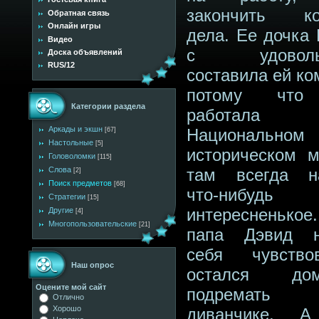
закончить ко
Обратная связь
Онлайн игры
дела. Ее дочка 
Видео
с удовольс
Доска объявлений
RUS/12
составила ей ко
потому что
Категории раздела
работа
Аркады и экшн
Национальном
[67]
Настольные
[5]
историческом м
Головоломки
[115]
Слова
там всегда н
[2]
Поиск предметов
[68]
что-нибудь
Стратегии
[15]
интересненьк
Другие
[4]
Многопользовательские
[21]
папа Дэвид н
себя чувств
Наш опрос
остался д
Оцените мой сайт
подремат
Отлично
Хорошо
диванчике. А