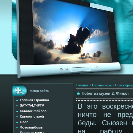
Главная
»
Онлайн игры
»
Поиск пред
Меню сайта
Побег из музея 2. Финал
Главная страница
В это воскресн
SAT-TV-LT-IPTV
Каталог файлов
ничто не пре
Каталог статей
беды. Сьюзен 
Блог
Фотоальбомы
на работу,
Гостевая книга