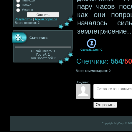
Неплохо
пару часов посл
Плохо
Ужасно
как они попро
Результаты
|
Архив опросов
началось сил
Всего ответов:
2
землетрясение
Статистика
Скачать для
PC
Онлайн всего:
1
Гостей:
1
Пользователей:
0
Счетчики
:
554
/
50
Всего комментариев
:
0
Войдите:
Отправить
Copyright MyCorp © 20