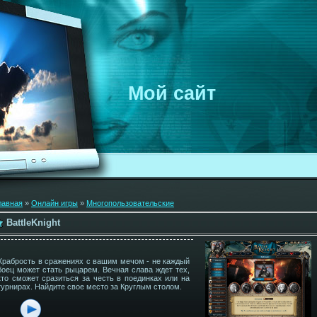
Мой сайт
лавная
»
Онлайн игры
»
Многопользовательские
BattleKnight
Храбрость в сражениях с вашим мечом - не каждый
боец может стать рыцарем. Вечная слава ждет тех,
кто сможет сразиться за честь в поединках или на
турнирах. Найдите свое место за Круглым столом.