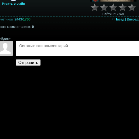
Играть онлайн
Рейтинг
:
0.0
/
0
четчики
:
2443
/
1760
« Назад
|
Вперед
сего комментариев
:
0
ойдите:
Отправить