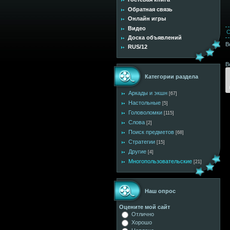
Обратная связь
Онлайн игры
Видео
С
Доска объявлений
В
RUS/12
В
Категории раздела
Аркады и экшн
[67]
Настольные
[5]
Головоломки
[115]
Слова
[2]
Поиск предметов
[68]
Стратегии
[15]
Другие
[4]
Многопользовательские
[21]
Наш опрос
Оцените мой сайт
Отлично
Хорошо