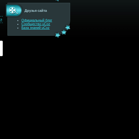
Друзья сайта
 »
Официальный блог
Сообщество uCoz
База знаний uCoz