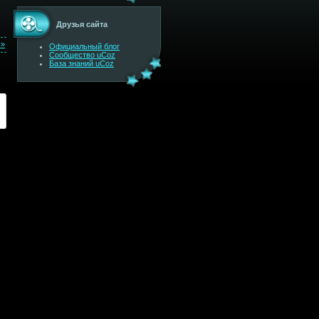
Друзья сайта
 »
Официальный блог
Сообщество uCoz
База знаний uCoz