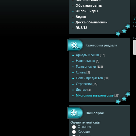
Обратная связь
Онлайн игры
Видео
С
Доска объявлений
В
RUS/12
В
Категории раздела
Аркады и экшн
[67]
Настольные
[5]
Головоломки
[115]
Слова
[2]
Поиск предметов
[68]
Стратегии
[15]
Другие
[4]
Многопользовательские
[21]
Наш опрос
Оцените мой сайт
Отлично
Хорошо