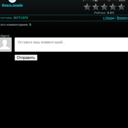
Играть онлайн
Рейтинг
:
0.0
/
0
четчики
:
2677
/
1970
« Назад
|
Вперед
сего комментариев
:
0
ойдите:
Отправить