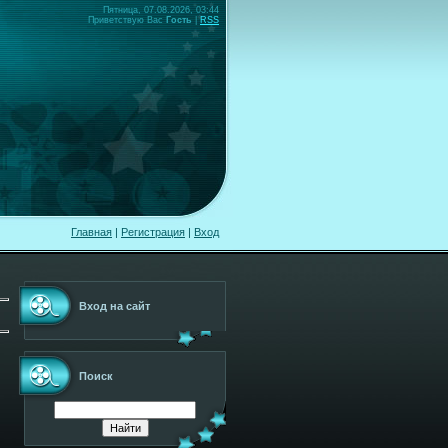
Пятница, 07.08.2026, 03:44
Приветствую Вас
Гость
|
RSS
Главная
|
Регистрация
|
Вход
Вход на сайт
Поиск