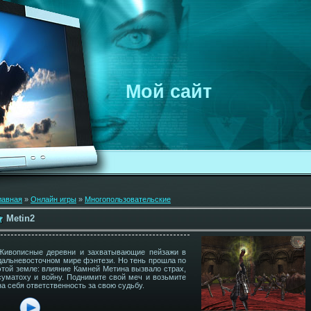
Мой сайт
лавная
»
Онлайн игры
»
Многопользовательские
Metin2
Живописные деревни и захватывающие пейзажи в
дальневосточном мире фэнтези. Но тень прошла по
этой земле: влияние Камней Метина вызвало страх,
суматоху и войну. Поднимите свой меч и возьмите
на себя ответственность за свою судьбу.