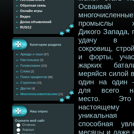
Осваивай
Обратная связь
Онлайн игры
многочисленные
Видео
промыслы ж
Доска объявлений
RUS/12
Дикого Запада, 
удачу в по
Категории раздела
сокровищ, строй
Аркады и экшн
и форты, уча
[67]
Настольные
[5]
жарких бата
Головоломки
[115]
Слова
меряйся силой в
[2]
Поиск предметов
[68]
один на один 
Стратегии
[15]
для всего на
Другие
[4]
Многопользовательские
[21]
место. Эт
настоящему
Наш опрос
уникальная
Оцените мой сайт
способная ув
Отлично
Хорошо
месяцы и даже н