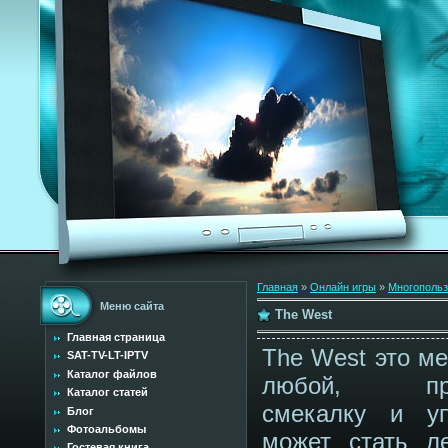
Главная
»
Онлайн игры
»
Многопольз
Меню сайта
The West
Главная страница
The West это ме
SAT-TV-LT-IPTV
Каталог файлов
любой, при
Каталог статей
смекалку и уп
Блог
Фотоальбомы
может стать ле
Гостевая книга