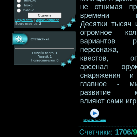
Неплохо
не отнимая п
Плохо
Ужасно
времени по
Результаты
|
Архив опросов
Десятки тысяч и
Всего ответов:
2
огромное кол
вариантов ра
Статистика
персонажа,
Онлайн всего:
1
квестов, ог
Гостей:
1
Пользователей:
0
арсенал ор
снаряжения и
главное - м
развитие ко
влияют сами игр
Играть онлайн
Счетчики
:
1706
/
9