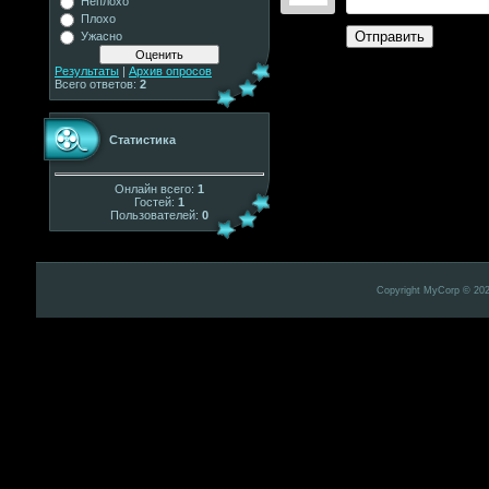
Неплохо
Плохо
Отправить
Ужасно
Результаты
|
Архив опросов
Всего ответов:
2
Статистика
Онлайн всего:
1
Гостей:
1
Пользователей:
0
Copyright MyCorp © 20