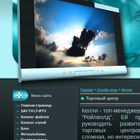
Главная
»
Онлайн игры
»
Другие
Меню сайта
Торговый центр
Главная страница
Келли - топ-менедже
SAT-TV-LT-IPTV
"Ройлволд". Ей пр
Каталог файлов
Каталог статей
руководить развит
Блог
торговых центр
Фотоальбомы
сложная, но интересн
Гостевая книга