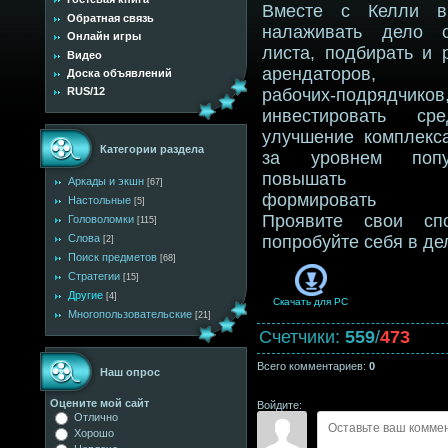
Вместе с Келли в
Обратная связь
налаживать дело с
Онлайн игры
листа, подбирать и 
Видео
арендаторов, н
Доска объявлений
RUS/12
рабочих-подрядчиков
инвестировать ср
улучшение комплекса
Категории раздела
за уровнем попул
повышать вы
Аркады и экшн
[67]
формировать к
Настольные
[5]
Проявите свои спо
Головоломки
[115]
Слова
попробуйте себя в де
[2]
Поиск предметов
[68]
Стратегии
[15]
Другие
[4]
Скачать для
PC
Многопользовательские
[21]
Счетчики
:
559
/
473
Всего комментариев
:
0
Наш опрос
Оцените мой сайт
Войдите:
Отлично
Хорошо