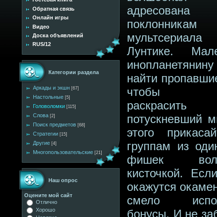
адресована
Обратная связь
Онлайн игры
поклонникам
Видео
мультсери
Доска объявлений
RUS/12
Лунтике. Мал
инопланетянин
Категории раздела
найти пропавшие
Аркады и экшн
чтобы за
[67]
Настольные
[5]
раскрасить
Головоломки
[115]
Слова
потускневший м
[2]
Поиск предметов
[68]
этого прикаса
Стратегии
[15]
группам из оди
Другие
[4]
Многопользовательские
[21]
фишек волш
кисточкой. Есл
Наш опрос
окажутся окамен
Оцените мой сайт
смело испол
Отлично
Хорошо
бонусы. И не за