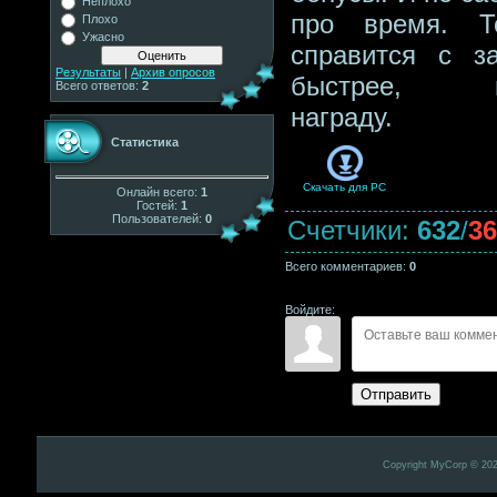
Неплохо
про время. Т
Плохо
Ужасно
справится с з
Результаты
|
Архив опросов
быстрее, п
Всего ответов:
2
награду.
Статистика
Скачать для
PC
Онлайн всего:
1
Гостей:
1
Пользователей:
0
Счетчики
:
632
/
36
Всего комментариев
:
0
Войдите:
Отправить
Copyright MyCorp © 20