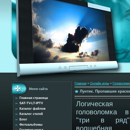
Главная
»
Онлайн игры
»
Головоломк
Меню сайта
Лунтик. Пропавшие краск
Главная страница
Логическая
SAT-TV-LT-IPTV
Каталог файлов
головоломка 
Каталог статей
"три в ряд
Блог
Фотоальбомы
волшебная
Гостевая книга