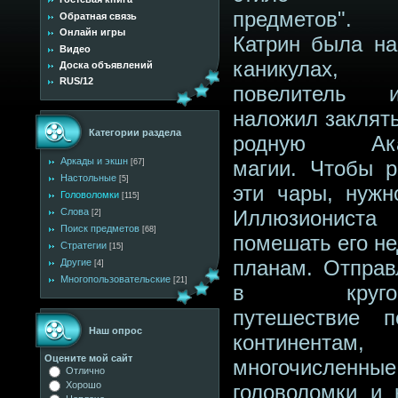
предметов"
Обратная связь
Онлайн игры
Катрин была на
Видео
каникулах,
Доска объявлений
RUS/12
повелитель и
наложил заклять
Категории раздела
родную Ака
Аркады и экшн
магии. Чтобы р
[67]
Настольные
[5]
эти чары, нужн
Головоломки
[115]
Слова
Иллюзиони
[2]
Поиск предметов
[68]
помешать его н
Стратегии
[15]
планам. Отправ
Другие
[4]
Многопользовательские
[21]
в кругосв
путешествие 
Наш опрос
континентам,
Оцените мой сайт
многочисленные
Отлично
Хорошо
головоломки и 