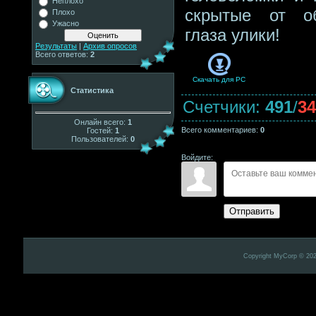
Неплохо
скрытые от о
Плохо
Ужасно
глаза улики!
Результаты
|
Архив опросов
Всего ответов:
2
Скачать для
PC
Статистика
Счетчики
:
491
/
34
Онлайн всего:
1
Всего комментариев
:
0
Гостей:
1
Пользователей:
0
Войдите:
Отправить
Copyright MyCorp © 20