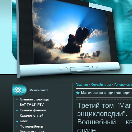
Главная
»
Онлайн игры
»
Головоломк
Меню сайта
Магическая энциклопедия
Главная страница
Третий том "Маг
SAT-TV-LT-IPTV
Каталог файлов
энциклопедии".
Каталог статей
Волшебный к
Блог
Фотоальбомы
стиле "п
Гостевая книга