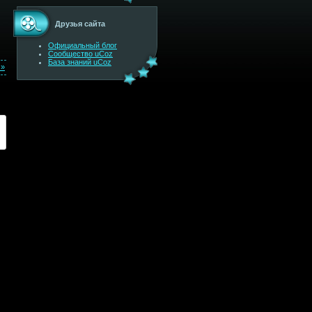
Друзья сайта
Официальный блог
Сообщество uCoz
База знаний uCoz
 »