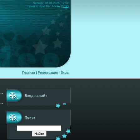
Четверг, 06.08.2026, 19:59
Приветствую Вас
Гость
|
RSS
Главная
|
Регистрация
|
Вход
Вход на сайт
Поиск