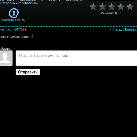
интересных головоломок.
Рейтинг
:
0.0
/
0
Скачать для
PC
четчики
:
507
/
372
« Назад
|
Вперед
сего комментариев
:
0
ойдите:
Отправить