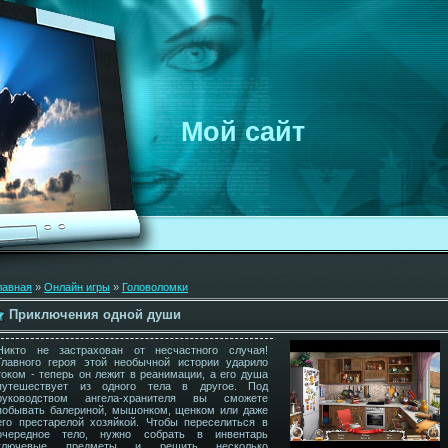
Мой сайт
лавная
»
Онлайн игры
»
Головоломки
Приключения одной души
Никто не застрахован от несчастного случая!
Главного героя этой необычной истории ударило
током - теперь он лежит в реанимации, а его душа
путешествует из одного тела в другое. Под
руководством ангела-хранителя вы сможете
побывать балериной, мышонком, щенком или даже
его престарелой хозяйкой. Чтобы переселиться в
очередное тело, нужно собрать в инвентарь
ключевые предметы и решить несколько