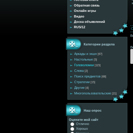
Обратная связь
Онлайн игры
Видео
Доска объявлений
RUS/12
С
В
Категории раздела
В
Аркады и экшн
[67]
Настольные
[5]
Головоломки
[115]
Слова
[2]
Поиск предметов
[68]
Стратегии
[15]
Другие
[4]
Многопользовательские
[21]
Наш опрос
Оцените мой сайт
Отлично
Хорошо