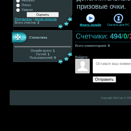
Неплохо
призовые очки.
Плохо
Ужасно
Результаты
|
Архив опросов
Всего ответов:
2
Играть онлайн
Скачать для
PC
Счетчики
:
494
/
0
/
Статистика
Всего комментариев
:
0
Онлайн всего:
1
Гостей:
1
Войдите:
Пользователей:
0
Отправить
Copyright MyCorp © 20