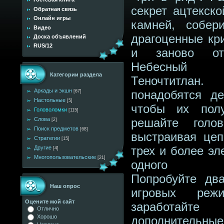
секрет ацтекско
Обратная связь
Онлайн игры
камней, собер
Видео
драгоценные кр
Доска объявлений
RUS/12
и заново отс
Небесный 
Категории раздела
Теночтитла
Аркады и экшн
понадобятся де
[67]
Настольные
[5]
чтобы их пол
Головоломки
[115]
Слова
решайте голов
[2]
Поиск предметов
[68]
выстраивая цеп
Стратегии
[15]
трех и более эл
Другие
[4]
Многопользовательские
[21]
одного ц
Попробуйте дв
Наш опрос
игровых ре
Оцените мой сайт
заработайте
Отлично
Хорошо
дополнительные