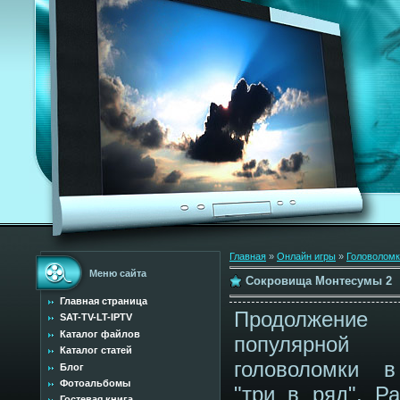
Главная
»
Онлайн игры
»
Головоломк
Меню сайта
Сокровища Монтесумы 2
Главная страница
Продолжение
SAT-TV-LT-IPTV
Каталог файлов
популярной
Каталог статей
головоломки 
Блог
Фотоальбомы
"три в ряд". Ра
Гостевая книга