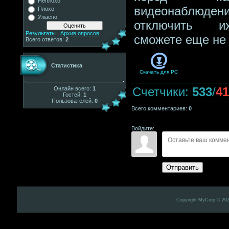
Неплохо
видеонаблюдени
Плохо
Ужасно
отключить 
Результаты
|
Архив опросов
сможете еще не 
Всего ответов:
2
Статистика
Скачать для
PC
Счетчики
:
533
/
41
Онлайн всего:
1
Гостей:
1
Пользователей:
0
Всего комментариев
:
0
Войдите:
Отправить
Copyright MyCorp © 20