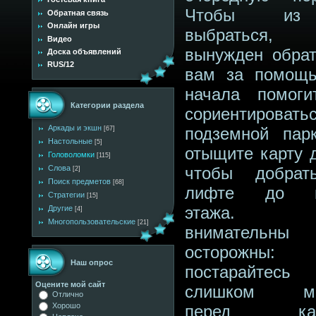
Чтобы из
Обратная связь
Онлайн игры
выбратьс
Видео
вынужден обрат
Доска объявлений
RUS/12
вам за помощ
начала помог
Категории раздела
сориентирова
Аркады и экшн
подземной пар
[67]
Настольные
[5]
отыщите карту д
Головоломки
[115]
Слова
чтобы добрат
[2]
Поиск предметов
[68]
лифте до н
Стратегии
[15]
этажа. Б
Другие
[4]
Многопользовательские
[21]
внимател
осторожны:
Наш опрос
постарайте
Оцените мой сайт
слишком ме
Отлично
Хорошо
перед кам