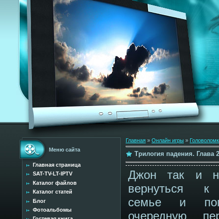
Главная
»
Онлайн игры
»
Головоломк
Меню сайта
Трилогия падения. Глава 2
Главная страница
Джон так и н
SAT-TV-LT-IPTV
Каталог файлов
вернуться к
Каталог статей
семье и по
Блог
Фотоальбомы
очередную пер
Гостевая книга